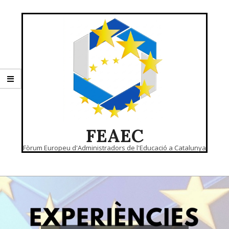
Skip
to
content
FEAEC
Fòrum Europeu d'Administradors de l'Educació a Catalunya
Primary
Navigation
Menu