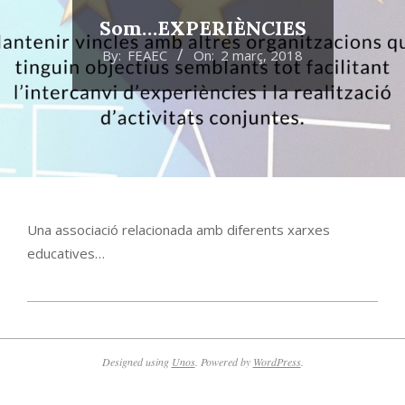
Som…EXPERIÈNCIES
By:
FEAEC
On:
2 març, 2018
Una associació relacionada amb diferents xarxes
educatives…
2018-
03-
02
Designed using
Unos
. Powered by
WordPress
.