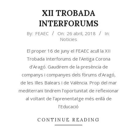
XII TROBADA
INTERFORUMS
2018-
By:
FEAEC
On:
26 abril, 2018
In:
Noticies
04-
26
El proper 16 de juny el FEAEC acull la XII
Trobada Interforums de l’Antiga Corona
d’Aragó. Gaudirem de la presència de
companys i companyes dels fòrums d’Aragó,
de les Illes Balears i de València. Prop del mar
mediterrani tindrem l’oportunitat de reflexionar
al voltant de l’aprenentatge més enllà de
l’Educació
CONTINUE READING