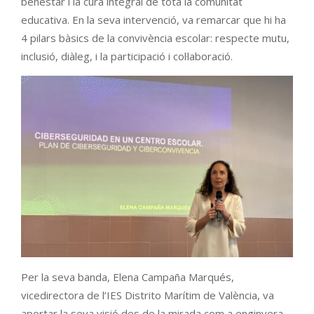
benestar i la cura integral de tota la comunitat
educativa. En la seva intervenció, va remarcar que hi ha
4 pilars bàsics de la convivència escolar: respecte mutu,
inclusió, diàleg, i la participació i col·laboració.
Per la seva banda, Elena Campaña Marqués,
vicedirectora de l’IES Distrito Marítim de València, va
aportar la seva visió des de la mirada com a enginyera