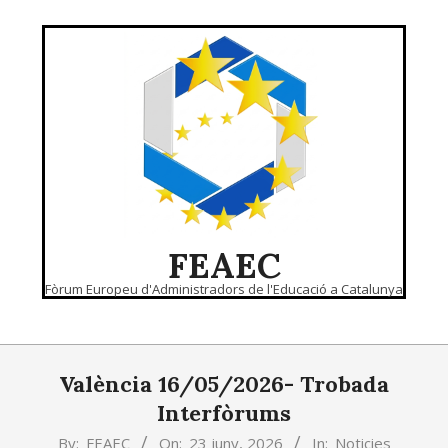
Skip
to
content
FEAEC
Fòrum Europeu d'Administradors de l'Educació a Catalunya
Primary
Navigation
València 16/05/2026- Trobada
Menu
Interfòrums
By:
FEAEC
On:
23 juny, 2026
In:
Noticies