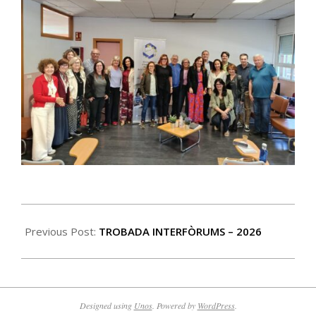
2026-
06-
Previous Post:
TROBADA INTERFÒRUMS – 2026
23
Designed using
Unos
. Powered by
WordPress
.