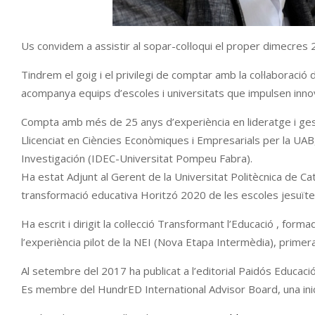
Us convidem a assistir al sopar-col·loqui el proper dimecres
Tindrem el goig i el privilegi de comptar amb la col·laboració 
acompanya equips d’escoles i universitats que impulsen inno
Compta amb més de 25 anys d’experiència en lideratge i gesti
Llicenciat en Ciències Econòmiques i Empresarials per la UAB
Investigación (IDEC-Universitat Pompeu Fabra).
Ha estat Adjunt al Gerent de la Universitat Politècnica de Ca
transformació educativa Horitzó 2020 de les escoles jesuïte
Ha escrit i dirigit la col·lecció Transformant l’Educació , fo
l’experiència pilot de la NEI (Nova Etapa Intermèdia), primera
Al setembre del 2017 ha publicat a l’editorial Paidós Educació
Es membre del HundrED International Advisor Board, una inici