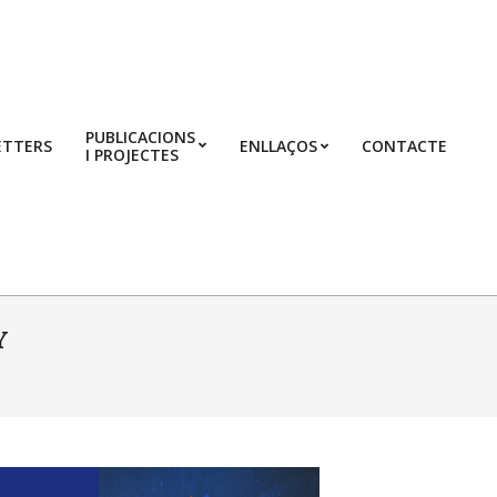
PUBLICACIONS
ETTERS
ENLLAÇOS
CONTACTE
I PROJECTES
Prim
Navi
Men
Y