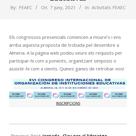
By:
FEAEC
On:
7 juny, 2021
In:
Activitats FEAEC
Els congressos presencials comencen a moure’s i ens
arriba aquesta proposta de trobada pel desembre a
Almeria. A la pàgina web podeu veure els requisits per
participar-hi com a ponents, organitzant simposis o
assistir-hi com a oients. Quines ganes de retrobar-nos!
INSCRIPCIONS
2021-
06-
Previous Post:
Jornada- Clau per al lideratge