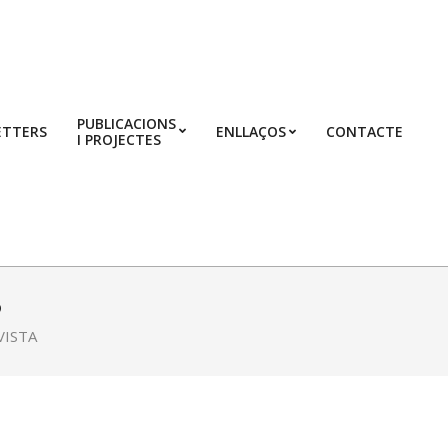
PUBLICACIONS
ETTERS
ENLLAÇOS
CONTACTE
I PROJECTES
Prim
Navi
Men
ó
VISTA