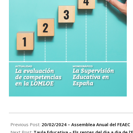
2024-
04-
Previous Post:
20/02/2024 – Assemblea Anual del FEAEC
01
Next Post:
Taula Educativa – Els reptes del dia a dia de l