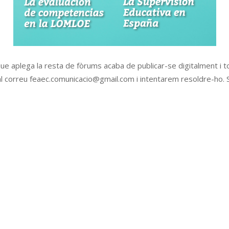
ue aplega la resta de fòrums acaba de publicar-se digitalment i to
ís al correu feaec.comunicacio@gmail.com i intentarem resoldre-ho. 