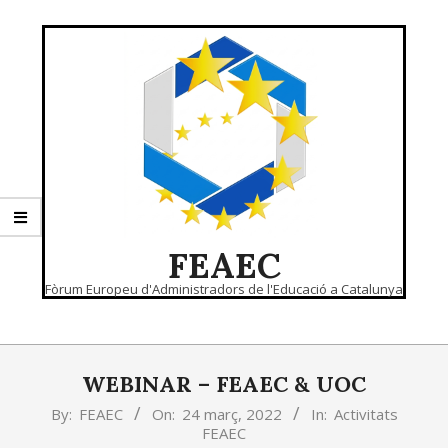
Skip
to
content
FEAEC
Fòrum Europeu d'Administradors de l'Educació a Catalunya
Primary
Navigation
WEBINAR – FEAEC & UOC
Menu
By:
FEAEC
On:
24 març, 2022
In:
Activitats
FEAEC